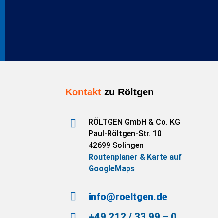
Kontakt
zu Röltgen

RÖLTGEN GmbH & Co. KG
Paul-Röltgen-Str. 10
42699 Solingen
Routenplaner & Karte auf
GoogleMaps

info@roeltgen.de
+49 212 / 33 99 – 0
