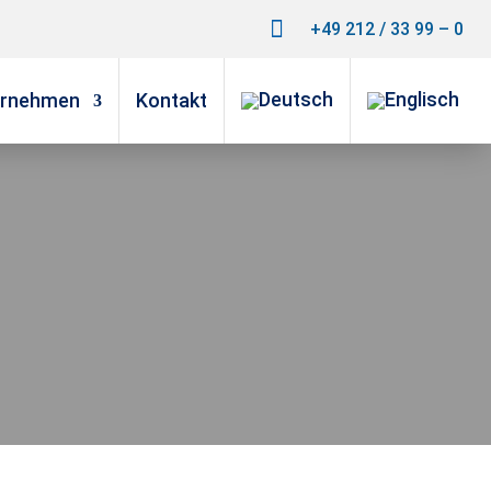

+49 212 / 33 99 – 0
ernehmen
Kontakt