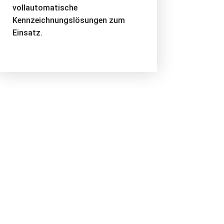
vollautomatische
Kennzeichnungslösungen zum
Einsatz.
Pharmazie / Chemie
Röltgen bietet Lösungen für die
Pharmaindustrie – von der
Kennzeichnung von Chargen- und
Verfallsdaten über
Verpackungskomponenten bis hin
zu Tablettenpressen für