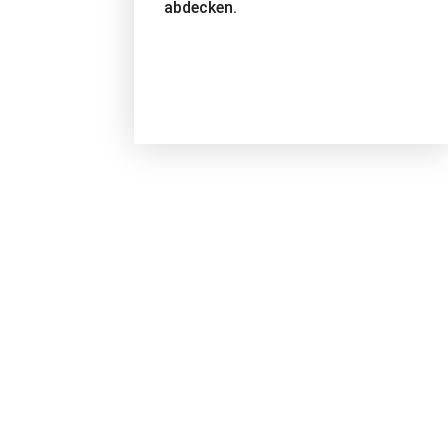
abdecken.
Automotive
Fahrzeugbauteile müssen
eindeutig gekennzeichnet werden,
um eine sichere Rückverfolgbarkeit
zu gewährleisten. Da
unterschiedliche Materialien und
Geometrien zum Einsatz kommen,