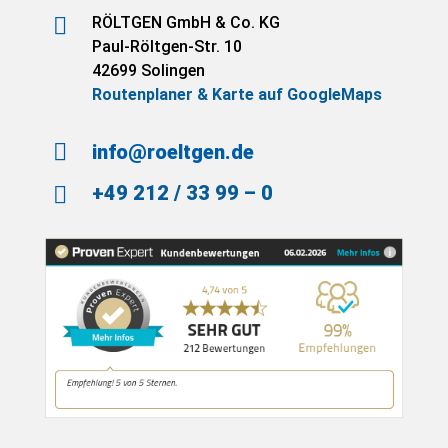

RÖLTGEN GmbH & Co. KG
Paul-Röltgen-Str. 10
42699 Solingen
Routenplaner & Karte auf GoogleMaps

info@roeltgen.de
+49 212 / 33 99 – 0
