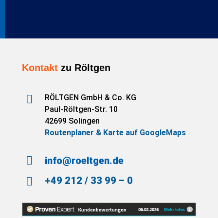
Kontakt
zu Röltgen

RÖLTGEN GmbH & Co. KG
Paul-Röltgen-Str. 10
42699 Solingen
Routenplaner & Karte auf GoogleMaps

info@roeltgen.de
+49 212 / 33 99 – 0
